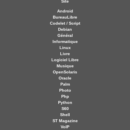
Site
Android
BureauLibre
Codelet / Script
Debian
Général
Informatique
Linux
Livre
Logiciel Libre
Musique
OpenSolaris
Oracle
Palm
Photo
Php
Python
S60
Shell
ST Magazine
VoIP