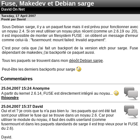
Fuse, Makedev et Debian sarge
David On Net
Tuesday, 17 April 2007
Posté par David
Sous Debian sarge, il y a un paquet fuse mais il est prévu pour fonctionner avec
un noyau 2.4. Si on veut utiliser un noyau plus récent (comme un 2.6.19 ou .20),
il est impossible de monter un filesystem FUSE : on obtient un message d'erreur
comme celui-là : "fusermount: mount failed: Invalid argument".
C'est pour cela que j'ai fait un backport de la version etch pour sarge. Fuse
dépendant de makedev, j'ai backporté ce paquet aussi.
Tous les paquets se trouvent dans mon
dépôt Debian sarge
.
Peut-être les derniers backports pour sarge
Commentaires
25.04.2007 15:24
Anonyme
A partir du kernel 2.6.14, FUSE est directement intégré au noyau...
Répondre
25.04.2007 15:37
David
Oui et et ? je crois que tu n'a pas bien lu : les paquets qui ont été fait
sont pour utiliser le fuse qui se trouve dans un noyau 2.6. Car pour
utiliser le module du noyau, il faut des outils userland (comme
fusermount et dans les paquets standards de sarge il est trop vieux pour le FUSE
du 2.6).
David.