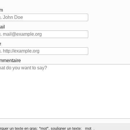
m
ail
e
mmentaire
quer un texte en gras: *mot*, souligner un texte: _mot_.