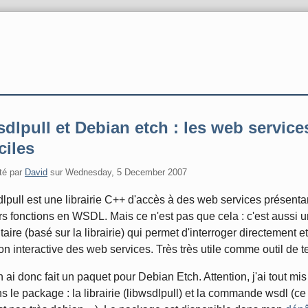
dlpull et Debian etch : les web service
ciles
té par
David
sur
Wednesday, 5 December 2007
lpull est une librairie C++ d'accès à des web services présenta
rs fonctions en WSDL. Mais ce n'est pas que cela : c'est aussi u
litaire (basé sur la librairie) qui permet d'interroger directement e
on interactive des web services. Très très utile comme outil de te
n ai donc fait un paquet pour Debian Etch. Attention, j'ai tout mis
s le package : la librairie (libwsdlpull) et la commande wsdl (ce