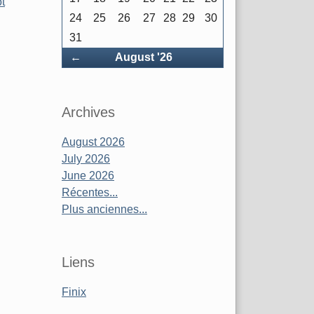
t
24
25
26
27
28
29
30
31
Précédent
←
August '26
Archives
August 2026
July 2026
June 2026
Récentes...
Plus anciennes...
Liens
Finix