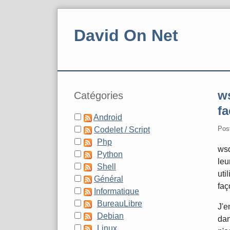
Skip
to
David On Net
content
Navigation
Sidebar
ws
Catégories
fa
Android
Pos
Codelet / Script
Php
wsd
Python
leu
Shell
uti
Général
faç
Informatique
BureauLibre
J'e
Debian
dan
Linux