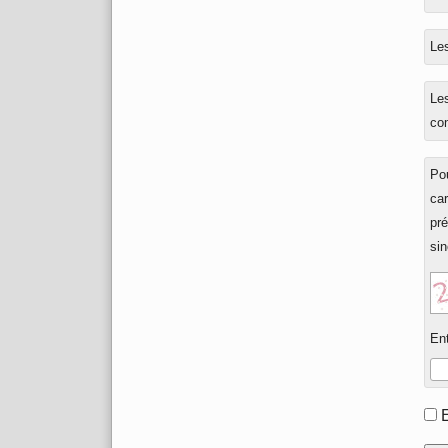
rép
à
Les
Les
co
Pou
ca
pré
sin
Ent
Fo
opt