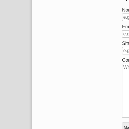
No
Em
Sit
Co
En
Mar