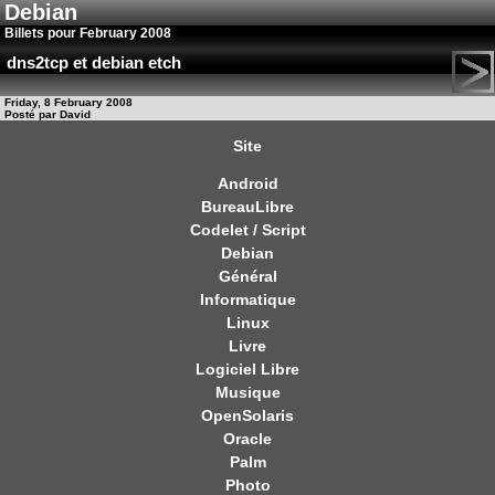
Debian
Billets pour February 2008
dns2tcp et debian etch
Friday, 8 February 2008
Posté par David
Site
Android
BureauLibre
Codelet / Script
Debian
Général
Informatique
Linux
Livre
Logiciel Libre
Musique
OpenSolaris
Oracle
Palm
Photo