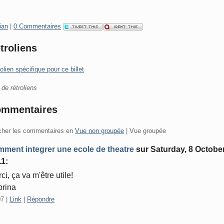
gories:
ian
|
0 Commentaires
troliens
olien spécifique pour ce billet
de rétroliens
mmentaires
icher les commentaires en
Vue non groupée
| Vue groupée
ment integrer une ecole de theatre
sur
Saturday, 8 Octobe
11
:
ci, ça va m'être utile!
rina
07
|
Link
|
Répondre