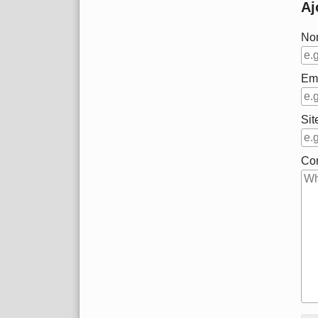
Aj
No
Em
Sit
Co