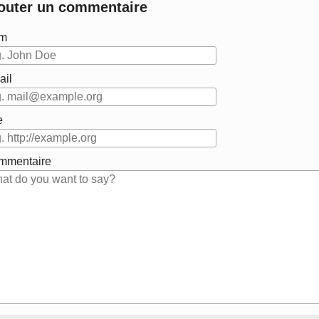
outer un commentaire
m
ail
e
mmentaire