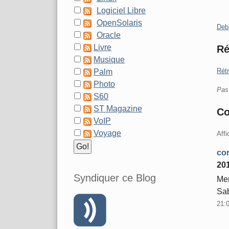
Logiciel Libre
OpenSolaris
Caté
Deb
Oracle
Livre
Ré
Musique
Rétr
Palm
Photo
Pas 
S60
ST Magazine
Co
VoIP
Voyage
Aff
com
20
Syndiquer ce Blog
Mer
Sab
21: