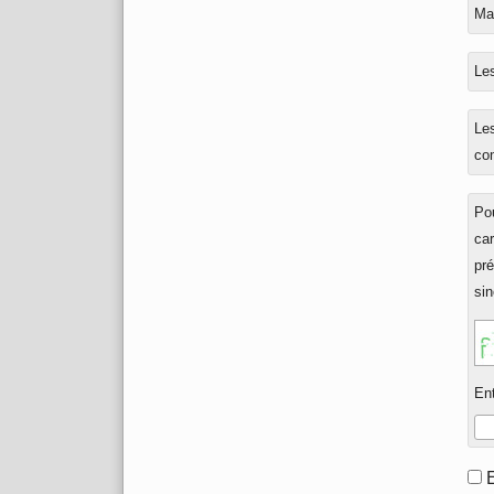
En
Mar
rép
à
Les
Les
co
Pou
ca
pré
sin
Ent
Fo