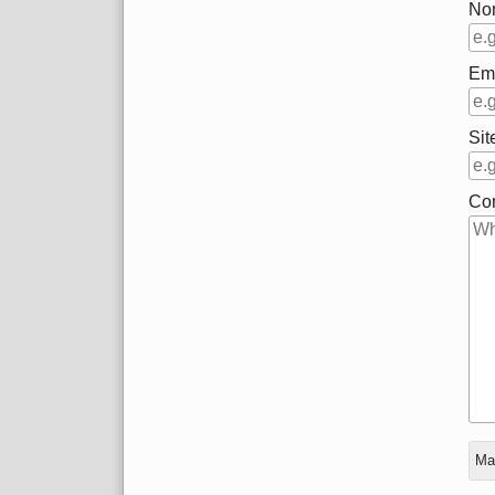
No
Em
Sit
Co
En
Mar
rép