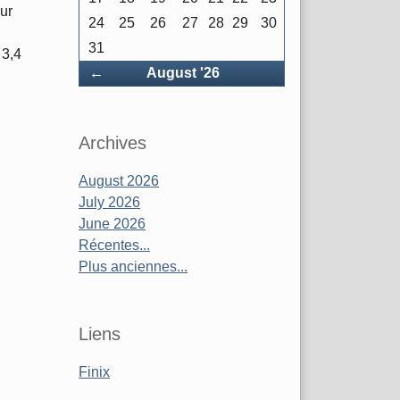
ur
24
25
26
27
28
29
30
31
 3,4
Précédent
←
August '26
Archives
August 2026
July 2026
June 2026
Récentes...
Plus anciennes...
Liens
Finix