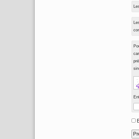
à
Les
Les
co
Pou
ca
pré
sin
Ent
Fo
opt