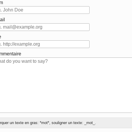
m
ail
e
mmentaire
quer un texte en gras: *mot*, souligner un texte: _mot_.
onse