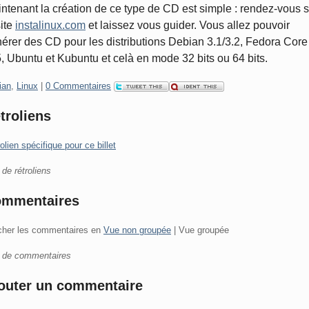
ntenant la création de ce type de CD est simple : rendez-vous s
site
instalinux.com
et laissez vous guider. Vous allez pouvoir
érer des CD pour les distributions Debian 3.1/3.2, Fedora Core
5, Ubuntu et Kubuntu et celà en mode 32 bits ou 64 bits.
gories:
ian
,
Linux
|
0 Commentaires
troliens
olien spécifique pour ce billet
de rétroliens
mmentaires
icher les commentaires en
Vue non groupée
| Vue groupée
 de commentaires
outer un commentaire