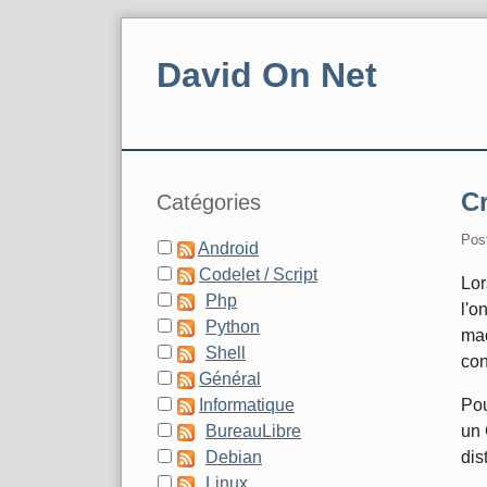
Skip
to
David On Net
content
Navigation
Sidebar
C
Catégories
Pos
Android
Codelet / Script
Lor
Php
l'o
Python
mac
Shell
con
Général
Pou
Informatique
un 
BureauLibre
dis
Debian
Linux